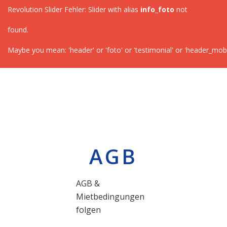
Revolution Slider Fehler: Slider with alias
info_foto
not
found.
Maybe you mean: 'header' or 'foto' or 'testimonial' or 'header_mobi
AGB
AGB &
Mietbedingungen
folgen